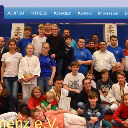
O
JU JITSU
FITNESS
Kollektion
Kontakt
Impressum
D
enz e.V.