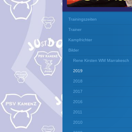
Trainingszeiten
Trainer
Kampfrichter
Bilder
Rene Kirsten WM Marrakesch
2019
2018
2017
2016
2011
2010