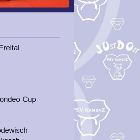
reital
f
n
Mondeo-Cup
odewisch