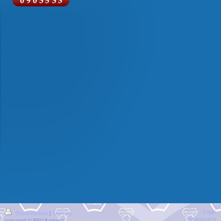
Login
Druckversion
|
Sitemap
Webansicht
vorstand © PSV Kamenz